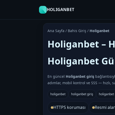
HOLIGANBET
Ana Sayfa / Bahis Giriş /
Holiganbet
Holiganbet – H
Holiganbet Gün
En güncel
Holiganbet giriş
bağlantısıy
adımlar, mobil kontrol ve SSS — hızlı, sa
holiganbet
holiganbet giriş
holiganbet 
HTTPS koruması
Resmi alan