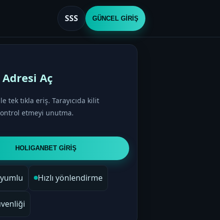
SSS
GÜNCEL GİRİŞ
 Adresi Aç
le tek tıkla eriş. Tarayıcıda kilit
kontrol etmeyi unutma.
HOLIGANBET GİRİŞ
uyumlu
Hızlı yönlendirme
üvenliği