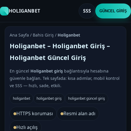
HOLIGANBET
SSS
GÜNCEL GİRİŞ
Ana Sayfa / Bahis Giriş /
Holiganbet
Holiganbet – Holiganbet Giriş –
Holiganbet Güncel Giriş
En güncel
Holiganbet giriş
bağlantısıyla hesabına
güvenle bağlan. Tek sayfada: kısa adımlar, mobil kontrol
ve SSS — hızlı, sade, etkili.
holiganbet
holiganbet giriş
holiganbet güncel giriş
HTTPS koruması
Resmi alan adı
Hızlı açılış