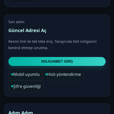
Son adım
Güncel Adresi Aç
Resmi link ile tek tıkla eriş. Tarayıcıda kilit simgesini
kontrol etmeyi unutma.
HOLIGANBET GİRİŞ
Mobil uyumlu
Hızlı yönlendirme
Şifre güvenliği
Adım Adım