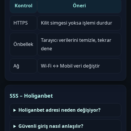
Kontrol
Öneri
HTTPS
Kilit simgesi yoksa işlemi durdur
Tarayıcı verilerini temizle, tekrar
Önbellek
dene
Ağ
Wi‑Fi ↔ Mobil veri değiştir
SSS – Holiganbet
Holiganbet adresi neden değişiyor?
Güvenli giriş nasıl anlaşılır?