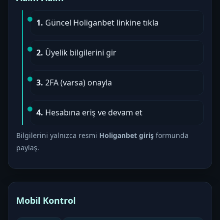
1.
Güncel Holiganbet linkine tıkla
2.
Üyelik bilgilerini gir
3.
2FA (varsa) onayla
4.
Hesabına eriş ve devam et
Bilgilerini yalnızca resmi
Holiganbet giriş
formunda
paylaş.
Mobil Kontrol