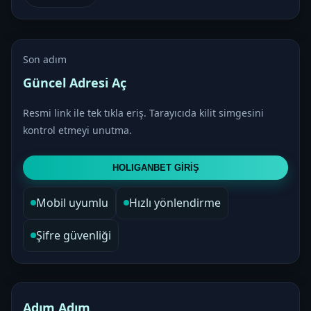
Son adım
Güncel Adresi Aç
Resmi link ile tek tıkla eriş. Tarayıcıda kilit simgesini
kontrol etmeyi unutma.
HOLIGANBET GİRİŞ
Mobil uyumlu
Hızlı yönlendirme
Şifre güvenliği
Adım Adım