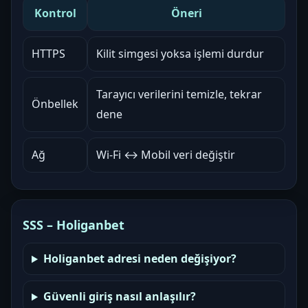
Kontrol
Öneri
HTTPS
Kilit simgesi yoksa işlemi durdur
Tarayıcı verilerini temizle, tekrar
Önbellek
dene
Ağ
Wi‑Fi ↔ Mobil veri değiştir
SSS – Holiganbet
Holiganbet adresi neden değişiyor?
Güvenli giriş nasıl anlaşılır?