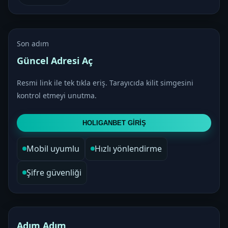
Son adım
Güncel Adresi Aç
Resmi link ile tek tıkla eriş. Tarayıcıda kilit simgesini
kontrol etmeyi unutma.
HOLIGANBET GİRİŞ
Mobil uyumlu
Hızlı yönlendirme
Şifre güvenliği
Adım Adım