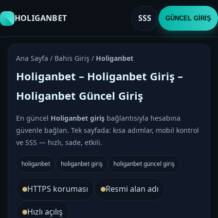
HOLIGANBET
SSS
GÜNCEL GİRİŞ
Ana Sayfa / Bahis Giriş /
Holiganbet
Holiganbet – Holiganbet Giriş –
Holiganbet Güncel Giriş
En güncel
Holiganbet giriş
bağlantısıyla hesabına
güvenle bağlan. Tek sayfada: kısa adımlar, mobil kontrol
ve SSS — hızlı, sade, etkili.
holiganbet
holiganbet giriş
holiganbet güncel giriş
HTTPS koruması
Resmi alan adı
Hızlı açılış