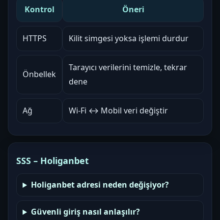
Kontrol
Öneri
HTTPS
Kilit simgesi yoksa işlemi durdur
Tarayıcı verilerini temizle, tekrar
Önbellek
dene
Ağ
Wi‑Fi ↔ Mobil veri değiştir
SSS – Holiganbet
Holiganbet adresi neden değişiyor?
Güvenli giriş nasıl anlaşılır?