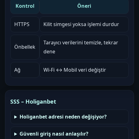
Kontrol
Öneri
HTTPS
Kilit simgesi yoksa işlemi durdur
Tarayıcı verilerini temizle, tekrar
Önbellek
dene
Ağ
Wi‑Fi ↔ Mobil veri değiştir
SSS – Holiganbet
Holiganbet adresi neden değişiyor?
Güvenli giriş nasıl anlaşılır?