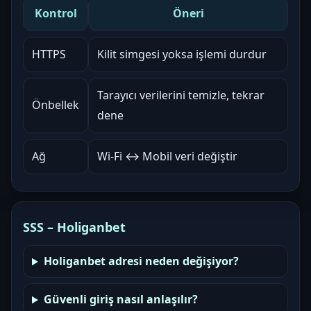
Kontrol
Öneri
HTTPS
Kilit simgesi yoksa işlemi durdur
Tarayıcı verilerini temizle, tekrar
Önbellek
dene
Ağ
Wi‑Fi ↔ Mobil veri değiştir
SSS – Holiganbet
Holiganbet adresi neden değişiyor?
Güvenli giriş nasıl anlaşılır?