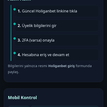
1.
Güncel Holiganbet linkine tıkla
2.
Üyelik bilgilerini gir
3.
2FA (varsa) onayla
4.
Hesabına eriş ve devam et
Bilgilerini yalnızca resmi
Holiganbet giriş
formunda
paylaş.
Mobil Kontrol