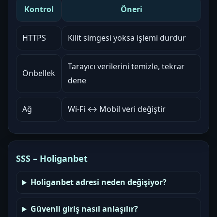
Kontrol
Öneri
HTTPS
Kilit simgesi yoksa işlemi durdur
Tarayıcı verilerini temizle, tekrar
Önbellek
dene
Ağ
Wi‑Fi ↔ Mobil veri değiştir
SSS – Holiganbet
Holiganbet adresi neden değişiyor?
Güvenli giriş nasıl anlaşılır?