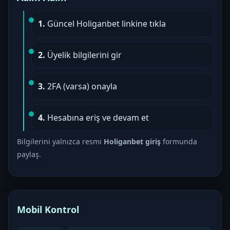
1.
Güncel Holiganbet linkine tıkla
2.
Üyelik bilgilerini gir
3.
2FA (varsa) onayla
4.
Hesabına eriş ve devam et
Bilgilerini yalnızca resmi
Holiganbet giriş
formunda
paylaş.
Mobil Kontrol