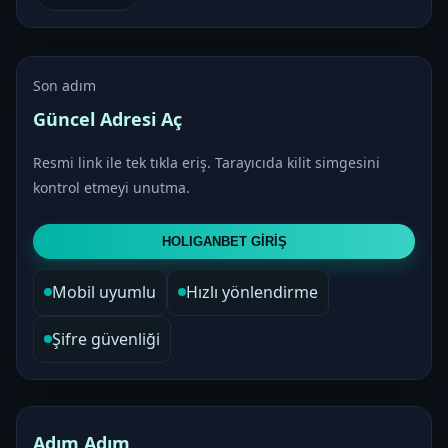
Son adım
Güncel Adresi Aç
Resmi link ile tek tıkla eriş. Tarayıcıda kilit simgesini
kontrol etmeyi unutma.
HOLIGANBET GİRİŞ
Mobil uyumlu
Hızlı yönlendirme
Şifre güvenliği
Adım Adım