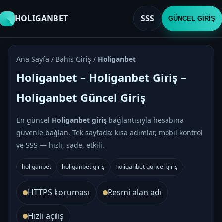
HOLIGANBET
SSS
GÜNCEL GİRİŞ
Ana Sayfa / Bahis Giriş /
Holiganbet
Holiganbet – Holiganbet Giriş –
Holiganbet Güncel Giriş
En güncel
Holiganbet giriş
bağlantısıyla hesabına
güvenle bağlan. Tek sayfada: kısa adımlar, mobil kontrol
ve SSS — hızlı, sade, etkili.
holiganbet
holiganbet giriş
holiganbet güncel giriş
HTTPS koruması
Resmi alan adı
Hızlı açılış