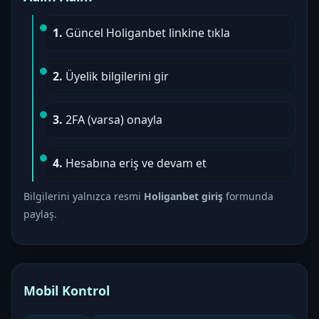
1.
Güncel Holiganbet linkine tıkla
2.
Üyelik bilgilerini gir
3.
2FA (varsa) onayla
4.
Hesabına eriş ve devam et
Bilgilerini yalnızca resmi
Holiganbet giriş
formunda
paylaş.
Mobil Kontrol