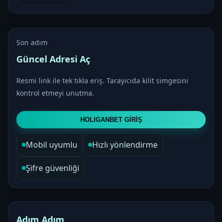
Son adım
Güncel Adresi Aç
Resmi link ile tek tıkla eriş. Tarayıcıda kilit simgesini
kontrol etmeyi unutma.
HOLIGANBET GİRİŞ
Mobil uyumlu
Hızlı yönlendirme
Şifre güvenliği
Adım Adım