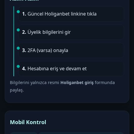
1.
Güncel Holiganbet linkine tıkla
2.
Üyelik bilgilerini gir
3.
2FA (varsa) onayla
4.
Hesabına eriş ve devam et
Bilgilerini yalnızca resmi
Holiganbet giriş
formunda
paylaş.
Mobil Kontrol