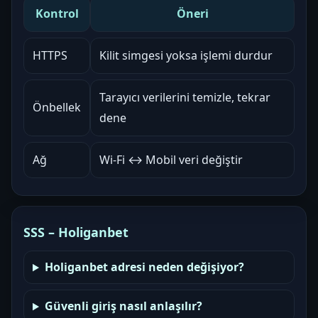
Kontrol
Öneri
HTTPS
Kilit simgesi yoksa işlemi durdur
Tarayıcı verilerini temizle, tekrar
Önbellek
dene
Ağ
Wi‑Fi ↔ Mobil veri değiştir
SSS – Holiganbet
Holiganbet adresi neden değişiyor?
Güvenli giriş nasıl anlaşılır?