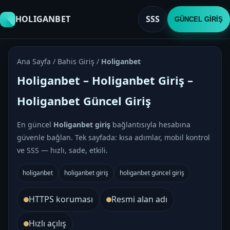
HOLIGANBET
SSS
GÜNCEL GİRİŞ
Ana Sayfa / Bahis Giriş /
Holiganbet
Holiganbet – Holiganbet Giriş –
Holiganbet Güncel Giriş
En güncel
Holiganbet giriş
bağlantısıyla hesabına
güvenle bağlan. Tek sayfada: kısa adımlar, mobil kontrol
ve SSS — hızlı, sade, etkili.
holiganbet
holiganbet giriş
holiganbet güncel giriş
HTTPS koruması
Resmi alan adı
Hızlı açılış