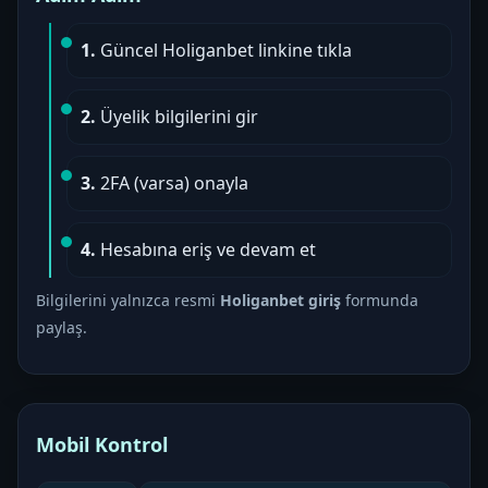
1.
Güncel Holiganbet linkine tıkla
2.
Üyelik bilgilerini gir
3.
2FA (varsa) onayla
4.
Hesabına eriş ve devam et
Bilgilerini yalnızca resmi
Holiganbet giriş
formunda
paylaş.
Mobil Kontrol