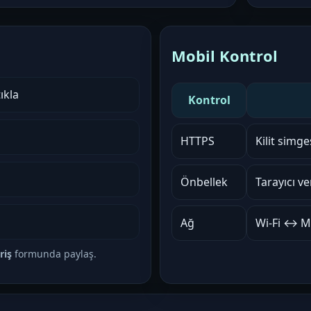
Mobil Kontrol
ıkla
Kontrol
HTTPS
Kilit simg
Önbellek
Tarayıcı ve
Ağ
Wi‑Fi ↔ Mo
riş
formunda paylaş.