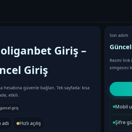
Son adım
Güncel
oliganbet Giriş –
Resmi link i
cel Giriş
simgesini 
la hesabına güvenle bağlan. Tek sayfada: kısa
de, etkili.
Mobil 
güncel giriş
Şifre g
 adı
Hızlı açılış