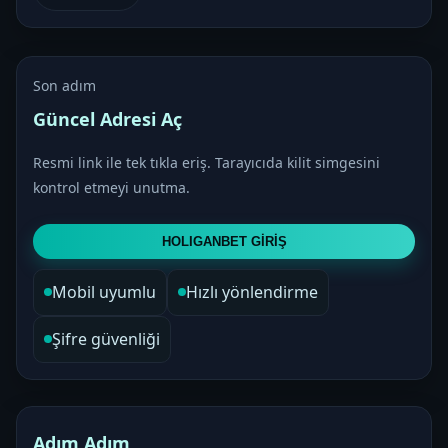
Son adım
Güncel Adresi Aç
Resmi link ile tek tıkla eriş. Tarayıcıda kilit simgesini
kontrol etmeyi unutma.
HOLIGANBET GİRİŞ
Mobil uyumlu
Hızlı yönlendirme
Şifre güvenliği
Adım Adım