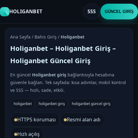
HOLIGANBET
SSS
GÜNCEL GİRİŞ
Ana Sayfa / Bahis Giriş /
Holiganbet
Holiganbet – Holiganbet Giriş –
Holiganbet Güncel Giriş
En güncel
Holiganbet giriş
bağlantısıyla hesabına
güvenle bağlan. Tek sayfada: kısa adımlar, mobil kontrol
ve SSS — hızlı, sade, etkili.
holiganbet
holiganbet giriş
holiganbet güncel giriş
HTTPS koruması
Resmi alan adı
Hızlı açılış