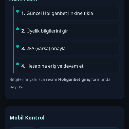
1.
Güncel Holiganbet linkine tıkla
2.
Üyelik bilgilerini gir
3.
2FA (varsa) onayla
4.
Hesabına eriş ve devam et
Bilgilerini yalnızca resmi
Holiganbet giriş
formunda
paylaş.
Mobil Kontrol