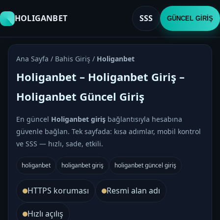
HOLIGANBET
SSS
GÜNCEL GİRİŞ
Ana Sayfa / Bahis Giriş /
Holiganbet
Holiganbet – Holiganbet Giriş –
Holiganbet Güncel Giriş
En güncel
Holiganbet giriş
bağlantısıyla hesabına
güvenle bağlan. Tek sayfada: kısa adımlar, mobil kontrol
ve SSS — hızlı, sade, etkili.
holiganbet
holiganbet giriş
holiganbet güncel giriş
HTTPS koruması
Resmi alan adı
Hızlı açılış