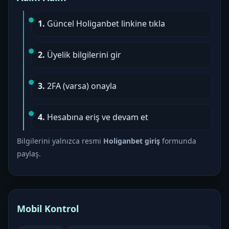
1.
Güncel Holiganbet linkine tıkla
2.
Üyelik bilgilerini gir
3.
2FA (varsa) onayla
4.
Hesabına eriş ve devam et
Bilgilerini yalnızca resmi
Holiganbet giriş
formunda
paylaş.
Mobil Kontrol