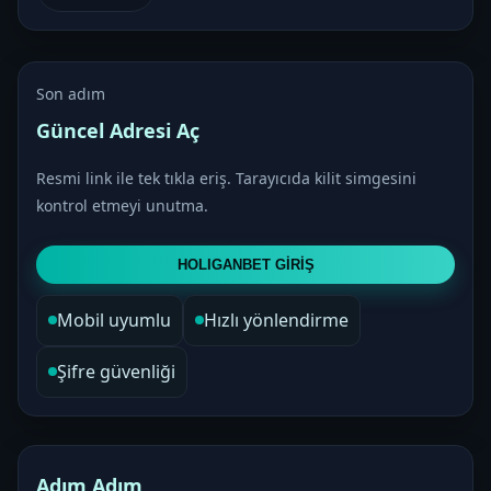
Son adım
Güncel Adresi Aç
Resmi link ile tek tıkla eriş. Tarayıcıda kilit simgesini
kontrol etmeyi unutma.
HOLIGANBET GİRİŞ
Mobil uyumlu
Hızlı yönlendirme
Şifre güvenliği
Adım Adım