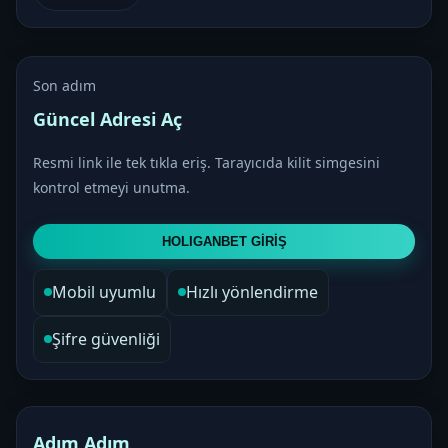
Son adım
Güncel Adresi Aç
Resmi link ile tek tıkla eriş. Tarayıcıda kilit simgesini
kontrol etmeyi unutma.
HOLIGANBET GİRİŞ
Mobil uyumlu
Hızlı yönlendirme
Şifre güvenliği
Adım Adım