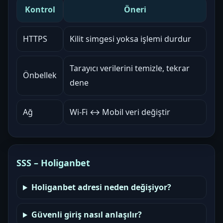
Kontrol
Öneri
HTTPS
Kilit simgesi yoksa işlemi durdur
Tarayıcı verilerini temizle, tekrar
Önbellek
dene
Ağ
Wi‑Fi ↔ Mobil veri değiştir
SSS – Holiganbet
Holiganbet adresi neden değişiyor?
Güvenli giriş nasıl anlaşılır?