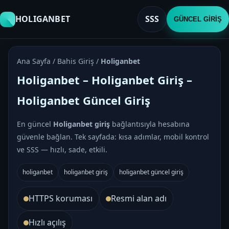
HOLIGANBET
SSS
GÜNCEL GİRİŞ
Ana Sayfa / Bahis Giriş /
Holiganbet
Holiganbet – Holiganbet Giriş –
Holiganbet Güncel Giriş
En güncel
Holiganbet giriş
bağlantısıyla hesabına
güvenle bağlan. Tek sayfada: kısa adımlar, mobil kontrol
ve SSS — hızlı, sade, etkili.
holiganbet
holiganbet giriş
holiganbet güncel giriş
HTTPS koruması
Resmi alan adı
Hızlı açılış