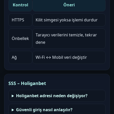
Kontrol
Öneri
HTTPS
Kilit simgesi yoksa işlemi durdur
Tarayıcı verilerini temizle, tekrar
Önbellek
dene
Ağ
Wi‑Fi ↔ Mobil veri değiştir
SSS – Holiganbet
Holiganbet adresi neden değişiyor?
Güvenli giriş nasıl anlaşılır?