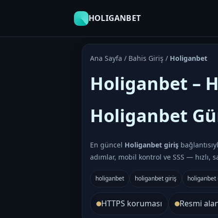
HOLIGANBET
Ana Sayfa / Bahis Giriş /
Holiganbet
Holiganbet – H
Holiganbet Gün
En güncel
Holiganbet giriş
bağlantısıy
adımlar, mobil kontrol ve SSS — hızlı, sa
holiganbet
holiganbet giriş
holiganbet 
HTTPS koruması
Resmi alan