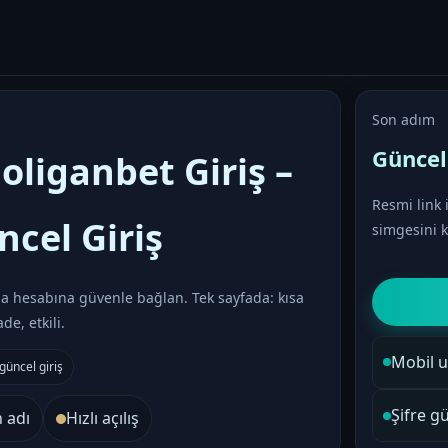
Son adım
Güncel
oliganbet Giriş –
Resmi link i
cel Giriş
simgesini 
la hesabına güvenle bağlan. Tek sayfada: kısa
de, etkili.
Mobil 
güncel giriş
Şifre g
 adı
Hızlı açılış