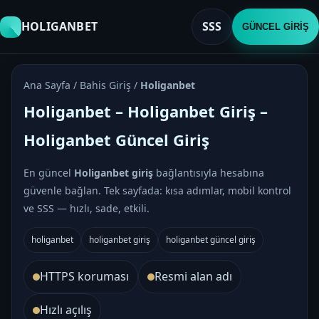
HOLIGANBET
SSS
GÜNCEL GİRİŞ
Ana Sayfa / Bahis Giriş /
Holiganbet
Holiganbet – Holiganbet Giriş –
Holiganbet Güncel Giriş
En güncel
Holiganbet giriş
bağlantısıyla hesabına
güvenle bağlan. Tek sayfada: kısa adımlar, mobil kontrol
ve SSS — hızlı, sade, etkili.
holiganbet
holiganbet giriş
holiganbet güncel giriş
HTTPS koruması
Resmi alan adı
Hızlı açılış