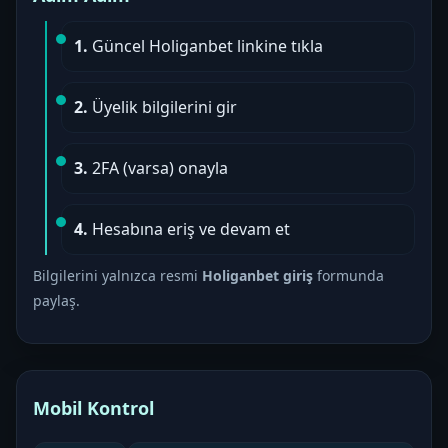
1.
Güncel Holiganbet linkine tıkla
2.
Üyelik bilgilerini gir
3.
2FA (varsa) onayla
4.
Hesabına eriş ve devam et
Bilgilerini yalnızca resmi
Holiganbet giriş
formunda
paylaş.
Mobil Kontrol