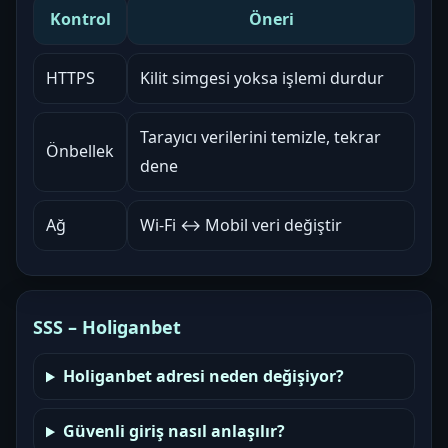
Kontrol
Öneri
HTTPS
Kilit simgesi yoksa işlemi durdur
Tarayıcı verilerini temizle, tekrar
Önbellek
dene
Ağ
Wi‑Fi ↔ Mobil veri değiştir
SSS – Holiganbet
Holiganbet adresi neden değişiyor?
Güvenli giriş nasıl anlaşılır?