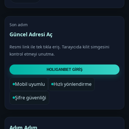
Son adım
Güncel Adresi Aç
Resmi link ile tek tıkla eriş. Tarayıcıda kilit simgesini
kontrol etmeyi unutma.
HOLIGANBET GİRİŞ
Mobil uyumlu
Hızlı yönlendirme
Şifre güvenliği
Adım Adım