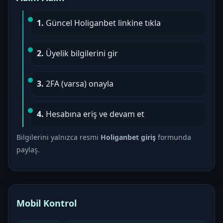
1.
Güncel Holiganbet linkine tıkla
2.
Üyelik bilgilerini gir
3.
2FA (varsa) onayla
4.
Hesabına eriş ve devam et
Bilgilerini yalnızca resmi
Holiganbet giriş
formunda
paylaş.
Mobil Kontrol