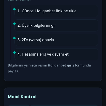
1.
Güncel Holiganbet linkine tıkla
2.
Üyelik bilgilerini gir
3.
2FA (varsa) onayla
4.
Hesabına eriş ve devam et
Bilgilerini yalnızca resmi
Holiganbet giriş
formunda
paylaş.
Mobil Kontrol