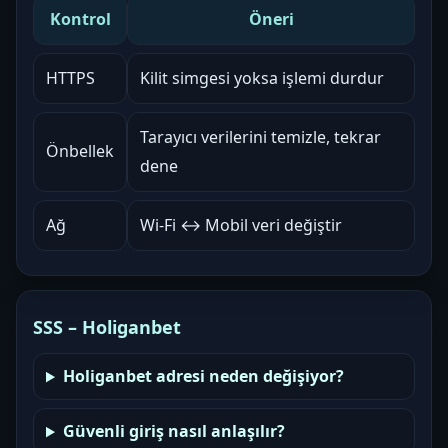
Kontrol
Öneri
HTTPS
Kilit simgesi yoksa işlemi durdur
Tarayıcı verilerini temizle, tekrar
Önbellek
dene
Ağ
Wi‑Fi ↔ Mobil veri değiştir
SSS – Holiganbet
Holiganbet adresi neden değişiyor?
Güvenli giriş nasıl anlaşılır?