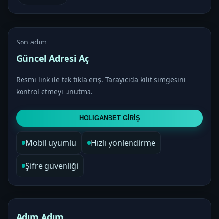
Son adım
Güncel Adresi Aç
Resmi link ile tek tıkla eriş. Tarayıcıda kilit simgesini
kontrol etmeyi unutma.
HOLIGANBET GİRİŞ
Mobil uyumlu
Hızlı yönlendirme
Şifre güvenliği
Adım Adım