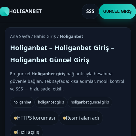
HOLIGANBET
SSS
GÜNCEL GİRİŞ
Ana Sayfa / Bahis Giriş /
Holiganbet
Holiganbet – Holiganbet Giriş –
Holiganbet Güncel Giriş
En güncel
Holiganbet giriş
bağlantısıyla hesabına
güvenle bağlan. Tek sayfada: kısa adımlar, mobil kontrol
ve SSS — hızlı, sade, etkili.
holiganbet
holiganbet giriş
holiganbet güncel giriş
HTTPS koruması
Resmi alan adı
Hızlı açılış