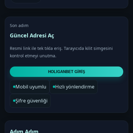
Son adım
Güncel Adresi Aç
Resmi link ile tek tıkla eriş. Tarayıcıda kilit simgesini
kontrol etmeyi unutma.
HOLIGANBET GİRİŞ
Mobil uyumlu
Hızlı yönlendirme
Şifre güvenliği
Adım Adım