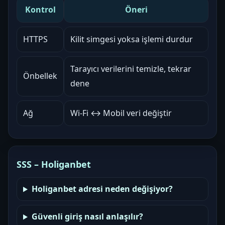
Kontrol
Öneri
HTTPS
Kilit simgesi yoksa işlemi durdur
Tarayıcı verilerini temizle, tekrar
Önbellek
dene
Ağ
Wi‑Fi ↔ Mobil veri değiştir
SSS – Holiganbet
Holiganbet adresi neden değişiyor?
Güvenli giriş nasıl anlaşılır?