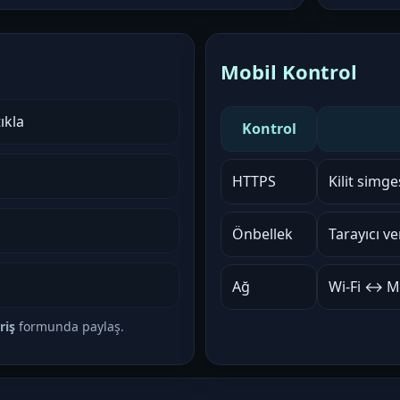
Mobil Kontrol
ıkla
Kontrol
HTTPS
Kilit simg
Önbellek
Tarayıcı ve
Ağ
Wi‑Fi ↔ Mo
riş
formunda paylaş.