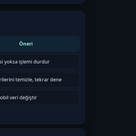
Öneri
esi yoksa işlemi durdur
rilerini temizle, tekrar dene
bil veri değiştir