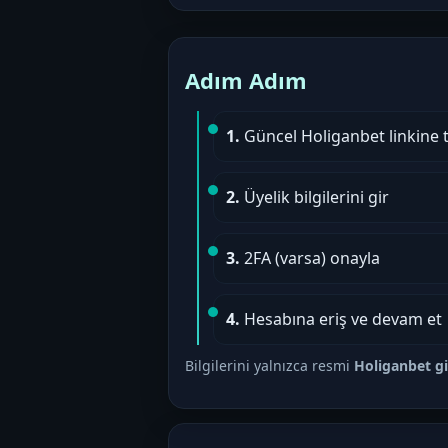
Adım Adım
1.
Güncel Holiganbet linkine t
2.
Üyelik bilgilerini gir
3.
2FA (varsa) onayla
4.
Hesabına eriş ve devam et
Bilgilerini yalnızca resmi
Holiganbet gi