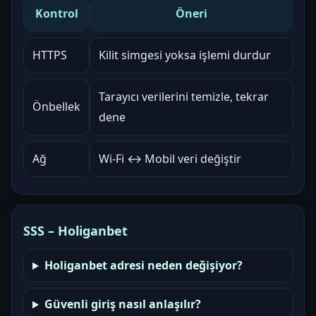
Kontrol
Öneri
HTTPS
Kilit simgesi yoksa işlemi durdur
Tarayıcı verilerini temizle, tekrar
Önbellek
dene
Ağ
Wi‑Fi ↔ Mobil veri değiştir
SSS – Holiganbet
Holiganbet adresi neden değişiyor?
Güvenli giriş nasıl anlaşılır?