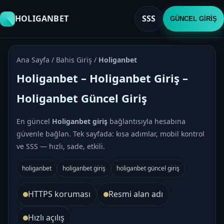
HOLIGANBET
SSS
GÜNCEL GİRİŞ
Ana Sayfa / Bahis Giriş /
Holiganbet
Holiganbet – Holiganbet Giriş –
Holiganbet Güncel Giriş
En güncel
Holiganbet giriş
bağlantısıyla hesabına
güvenle bağlan. Tek sayfada: kısa adımlar, mobil kontrol
ve SSS — hızlı, sade, etkili.
holiganbet
holiganbet giriş
holiganbet güncel giriş
HTTPS koruması
Resmi alan adı
Hızlı açılış