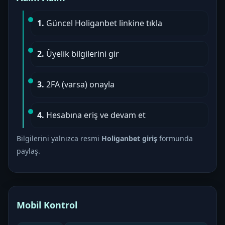
1.
Güncel Holiganbet linkine tıkla
2.
Üyelik bilgilerini gir
3.
2FA (varsa) onayla
4.
Hesabına eriş ve devam et
Bilgilerini yalnızca resmi
Holiganbet giriş
formunda
paylaş.
Mobil Kontrol