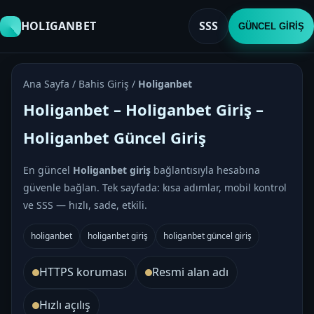
HOLIGANBET
SSS
GÜNCEL GİRİŞ
Ana Sayfa / Bahis Giriş /
Holiganbet
Holiganbet – Holiganbet Giriş –
Holiganbet Güncel Giriş
En güncel
Holiganbet giriş
bağlantısıyla hesabına
güvenle bağlan. Tek sayfada: kısa adımlar, mobil kontrol
ve SSS — hızlı, sade, etkili.
holiganbet
holiganbet giriş
holiganbet güncel giriş
HTTPS koruması
Resmi alan adı
Hızlı açılış