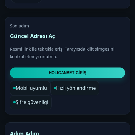
Son adım
Güncel Adresi Aç
Resmi link ile tek tıkla eriş. Tarayıcıda kilit simgesini
kontrol etmeyi unutma.
HOLIGANBET GİRİŞ
Mobil uyumlu
Hızlı yönlendirme
Şifre güvenliği
Adım Adım