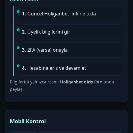
1.
Güncel Holiganbet linkine tıkla
2.
Üyelik bilgilerini gir
3.
2FA (varsa) onayla
4.
Hesabına eriş ve devam et
Bilgilerini yalnızca resmi
Holiganbet giriş
formunda
paylaş.
Mobil Kontrol