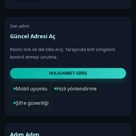
Son adım
Güncel Adresi Aç
Resmi link ile tek tıkla eriş. Tarayıcıda kilit simgesini
kontrol etmeyi unutma.
HOLIGANBET GİRİŞ
Mobil uyumlu
Hızlı yönlendirme
Şifre güvenliği
Adım Adım