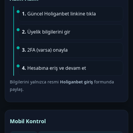
1.
Güncel Holiganbet linkine tıkla
2.
Üyelik bilgilerini gir
3.
2FA (varsa) onayla
4.
Hesabına eriş ve devam et
Bilgilerini yalnızca resmi
Holiganbet giriş
formunda
paylaş.
Mobil Kontrol