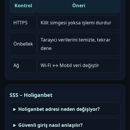
Kontrol
Öneri
HTTPS
Kilit simgesi yoksa işlemi durdur
Tarayıcı verilerini temizle, tekrar
Önbellek
dene
Ağ
Wi‑Fi ↔ Mobil veri değiştir
SSS – Holiganbet
Holiganbet adresi neden değişiyor?
Güvenli giriş nasıl anlaşılır?