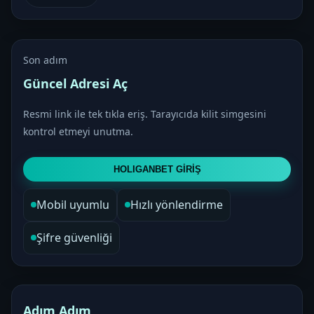
Son adım
Güncel Adresi Aç
Resmi link ile tek tıkla eriş. Tarayıcıda kilit simgesini
kontrol etmeyi unutma.
HOLIGANBET GİRİŞ
Mobil uyumlu
Hızlı yönlendirme
Şifre güvenliği
Adım Adım