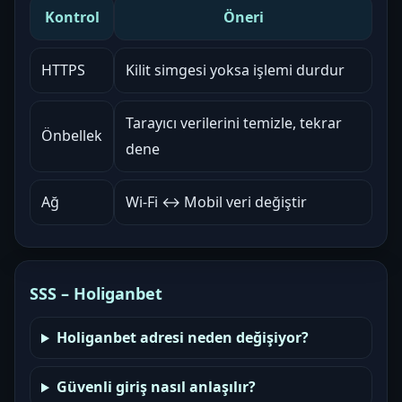
Kontrol
Öneri
HTTPS
Kilit simgesi yoksa işlemi durdur
Tarayıcı verilerini temizle, tekrar
Önbellek
dene
Ağ
Wi‑Fi ↔ Mobil veri değiştir
SSS – Holiganbet
Holiganbet adresi neden değişiyor?
Güvenli giriş nasıl anlaşılır?