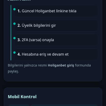
1.
Güncel Holiganbet linkine tıkla
2.
Üyelik bilgilerini gir
3.
2FA (varsa) onayla
4.
Hesabına eriş ve devam et
Bilgilerini yalnızca resmi
Holiganbet giriş
formunda
paylaş.
Mobil Kontrol