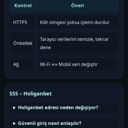
Kontrol
Öneri
HTTPS
Kilit simgesi yoksa işlemi durdur
Tarayıcı verilerini temizle, tekrar
Önbellek
dene
Ağ
Wi‑Fi ↔ Mobil veri değiştir
SSS – Holiganbet
Holiganbet adresi neden değişiyor?
Güvenli giriş nasıl anlaşılır?