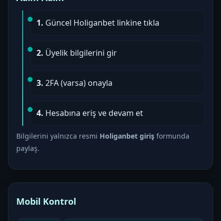
1.
Güncel Holiganbet linkine tıkla
2.
Üyelik bilgilerini gir
3.
2FA (varsa) onayla
4.
Hesabına eriş ve devam et
Bilgilerini yalnızca resmi
Holiganbet giriş
formunda
paylaş.
Mobil Kontrol