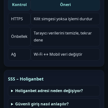
Kontrol
Öneri
HTTPS
Kilit simgesi yoksa işlemi durdur
Tarayıcı verilerini temizle, tekrar
Önbellek
dene
Ağ
Wi‑Fi ↔ Mobil veri değiştir
SSS – Holiganbet
Holiganbet adresi neden değişiyor?
Güvenli giriş nasıl anlaşılır?