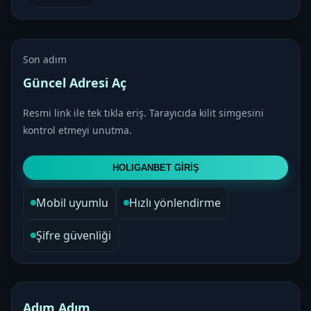
Son adım
Güncel Adresi Aç
Resmi link ile tek tıkla eriş. Tarayıcıda kilit simgesini
kontrol etmeyi unutma.
HOLIGANBET GİRİŞ
Mobil uyumlu
Hızlı yönlendirme
Şifre güvenliği
Adım Adım