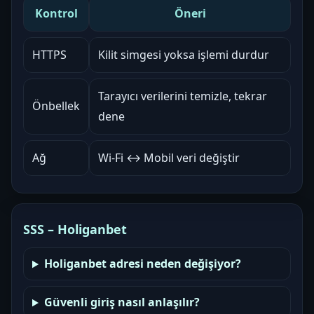
Kontrol
Öneri
HTTPS
Kilit simgesi yoksa işlemi durdur
Tarayıcı verilerini temizle, tekrar
Önbellek
dene
Ağ
Wi‑Fi ↔ Mobil veri değiştir
SSS – Holiganbet
Holiganbet adresi neden değişiyor?
Güvenli giriş nasıl anlaşılır?