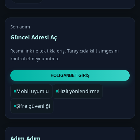
Son adım
Güncel Adresi Aç
Resmi link ile tek tıkla eriş. Tarayıcıda kilit simgesini
kontrol etmeyi unutma.
HOLIGANBET GİRİŞ
Mobil uyumlu
Hızlı yönlendirme
Şifre güvenliği
Adım Adım