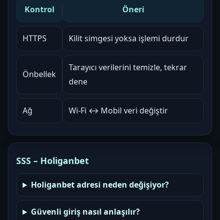
Kontrol
Öneri
HTTPS
Kilit simgesi yoksa işlemi durdur
Tarayıcı verilerini temizle, tekrar
Önbellek
dene
Ağ
Wi‑Fi ↔ Mobil veri değiştir
SSS – Holiganbet
Holiganbet adresi neden değişiyor?
Güvenli giriş nasıl anlaşılır?