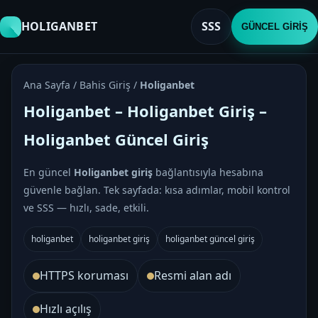
HOLIGANBET
SSS
GÜNCEL GİRİŞ
Ana Sayfa / Bahis Giriş /
Holiganbet
Holiganbet – Holiganbet Giriş –
Holiganbet Güncel Giriş
En güncel
Holiganbet giriş
bağlantısıyla hesabına
güvenle bağlan. Tek sayfada: kısa adımlar, mobil kontrol
ve SSS — hızlı, sade, etkili.
holiganbet
holiganbet giriş
holiganbet güncel giriş
HTTPS koruması
Resmi alan adı
Hızlı açılış