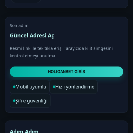
Son adım
Güncel Adresi Aç
Resmi link ile tek tıkla eriş. Tarayıcıda kilit simgesini
kontrol etmeyi unutma.
HOLIGANBET GİRİŞ
Mobil uyumlu
Hızlı yönlendirme
Şifre güvenliği
Adım Adım