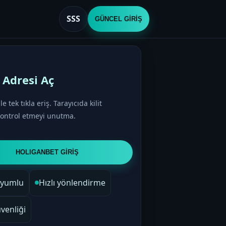
SSS
GÜNCEL GİRİŞ
 Adresi Aç
le tek tıkla eriş. Tarayıcıda kilit
kontrol etmeyi unutma.
HOLIGANBET GİRİŞ
uyumlu
Hızlı yönlendirme
üvenliği