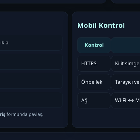
Mobil Kontrol
ıkla
Kontrol
HTTPS
Kilit simg
Önbellek
Tarayıcı ve
Ağ
Wi‑Fi ↔ Mo
riş
formunda paylaş.