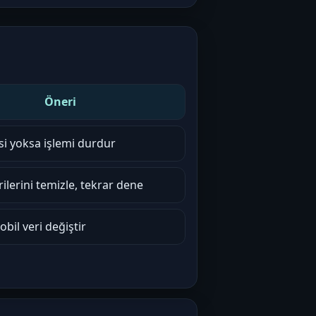
Öneri
esi yoksa işlemi durdur
rilerini temizle, tekrar dene
bil veri değiştir