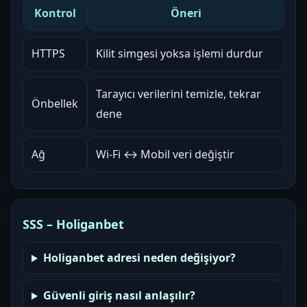
Kontrol
Öneri
HTTPS
Kilit simgesi yoksa işlemi durdur
Tarayıcı verilerini temizle, tekrar
Önbellek
dene
Ağ
Wi‑Fi ↔ Mobil veri değiştir
SSS – Holiganbet
Holiganbet adresi neden değişiyor?
Güvenli giriş nasıl anlaşılır?