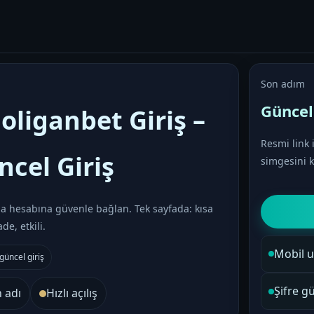
Son adım
Güncel
oliganbet Giriş –
Resmi link i
cel Giriş
simgesini 
la hesabına güvenle bağlan. Tek sayfada: kısa
de, etkili.
Mobil 
güncel giriş
Şifre g
 adı
Hızlı açılış