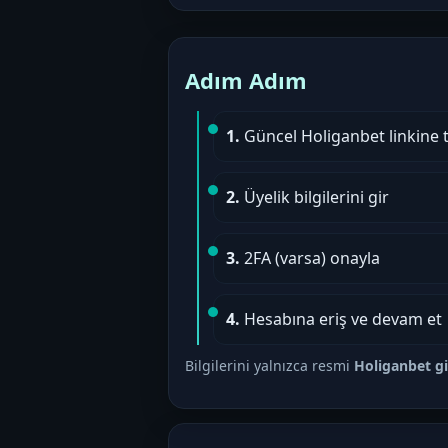
Adım Adım
1.
Güncel Holiganbet linkine t
2.
Üyelik bilgilerini gir
3.
2FA (varsa) onayla
4.
Hesabına eriş ve devam et
Bilgilerini yalnızca resmi
Holiganbet gi