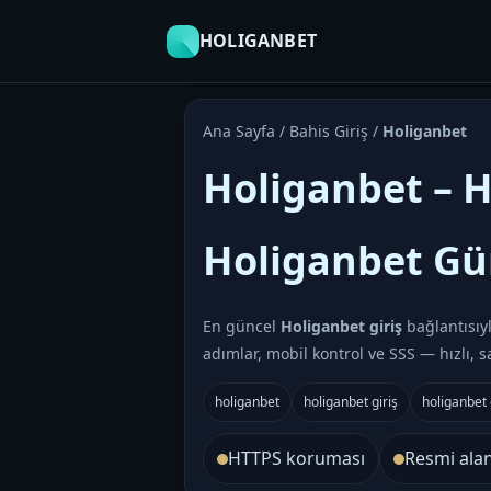
HOLIGANBET
Ana Sayfa / Bahis Giriş /
Holiganbet
Holiganbet – H
Holiganbet Gün
En güncel
Holiganbet giriş
bağlantısıy
adımlar, mobil kontrol ve SSS — hızlı, sa
holiganbet
holiganbet giriş
holiganbet 
HTTPS koruması
Resmi alan