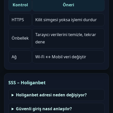
Kontrol
Öneri
HTTPS
Kilit simgesi yoksa işlemi durdur
Tarayıcı verilerini temizle, tekrar
Önbellek
dene
Ağ
Wi‑Fi ↔ Mobil veri değiştir
SSS – Holiganbet
Holiganbet adresi neden değişiyor?
Güvenli giriş nasıl anlaşılır?