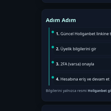
Adım Adım
1.
Güncel Holiganbet linkine t
2.
Üyelik bilgilerini gir
3.
2FA (varsa) onayla
4.
Hesabına eriş ve devam et
Bilgilerini yalnızca resmi
Holiganbet gi