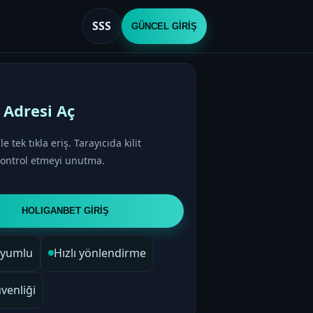
SSS
GÜNCEL GİRİŞ
 Adresi Aç
le tek tıkla eriş. Tarayıcıda kilit
kontrol etmeyi unutma.
HOLIGANBET GİRİŞ
uyumlu
Hızlı yönlendirme
üvenliği