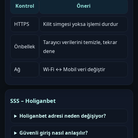
Kontrol
Öneri
HTTPS
Kilit simgesi yoksa işlemi durdur
Tarayıcı verilerini temizle, tekrar
Önbellek
dene
Ağ
Wi‑Fi ↔ Mobil veri değiştir
SSS – Holiganbet
Holiganbet adresi neden değişiyor?
Güvenli giriş nasıl anlaşılır?