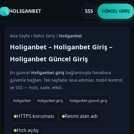
HOLIGANBET
SSS
GÜNCEL GİRİŞ
Ana Sayfa / Bahis Giriş /
Holiganbet
Holiganbet – Holiganbet Giriş –
Holiganbet Güncel Giriş
En güncel
Holiganbet giriş
bağlantısıyla hesabına
güvenle bağlan. Tek sayfada: kısa adımlar, mobil kontrol
ve SSS — hızlı, sade, etkili.
holiganbet
holiganbet giriş
holiganbet güncel giriş
HTTPS koruması
Resmi alan adı
Hızlı açılış