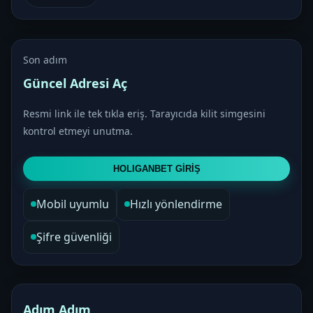
Son adım
Güncel Adresi Aç
Resmi link ile tek tıkla eriş. Tarayıcıda kilit simgesini
kontrol etmeyi unutma.
HOLIGANBET GİRİŞ
Mobil uyumlu
Hızlı yönlendirme
Şifre güvenliği
Adım Adım