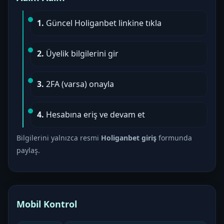
1.
Güncel Holiganbet linkine tıkla
2.
Üyelik bilgilerini gir
3.
2FA (varsa) onayla
4.
Hesabına eriş ve devam et
Bilgilerini yalnızca resmi
Holiganbet giriş
formunda
paylaş.
Mobil Kontrol