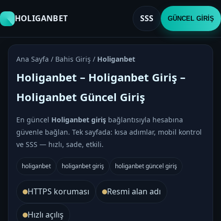
HOLIGANBET
SSS
GÜNCEL GİRİŞ
Ana Sayfa / Bahis Giriş /
Holiganbet
Holiganbet – Holiganbet Giriş –
Holiganbet Güncel Giriş
En güncel
Holiganbet giriş
bağlantısıyla hesabına
güvenle bağlan. Tek sayfada: kısa adımlar, mobil kontrol
ve SSS — hızlı, sade, etkili.
holiganbet
holiganbet giriş
holiganbet güncel giriş
HTTPS koruması
Resmi alan adı
Hızlı açılış