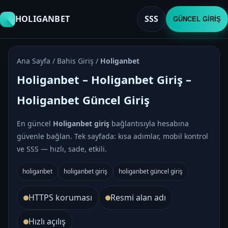
HOLIGANBET
SSS
GÜNCEL GİRİŞ
Ana Sayfa / Bahis Giriş /
Holiganbet
Holiganbet – Holiganbet Giriş –
Holiganbet Güncel Giriş
En güncel
Holiganbet giriş
bağlantısıyla hesabına
güvenle bağlan. Tek sayfada: kısa adımlar, mobil kontrol
ve SSS — hızlı, sade, etkili.
holiganbet
holiganbet giriş
holiganbet güncel giriş
HTTPS koruması
Resmi alan adı
Hızlı açılış