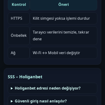
Kontrol
Öneri
HTTPS
Kilit simgesi yoksa işlemi durdur
Tarayıcı verilerini temizle, tekrar
Önbellek
dene
Ağ
Wi‑Fi ↔ Mobil veri değiştir
SSS – Holiganbet
Holiganbet adresi neden değişiyor?
Güvenli giriş nasıl anlaşılır?