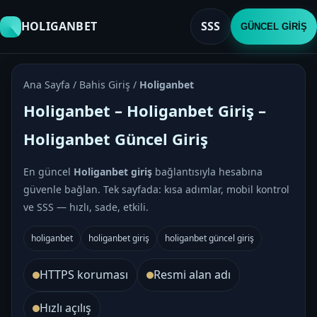
HOLIGANBET
SSS
GÜNCEL GİRİŞ
Ana Sayfa / Bahis Giriş /
Holiganbet
Holiganbet – Holiganbet Giriş –
Holiganbet Güncel Giriş
En güncel
Holiganbet giriş
bağlantısıyla hesabına
güvenle bağlan. Tek sayfada: kısa adımlar, mobil kontrol
ve SSS — hızlı, sade, etkili.
holiganbet
holiganbet giriş
holiganbet güncel giriş
HTTPS koruması
Resmi alan adı
Hızlı açılış