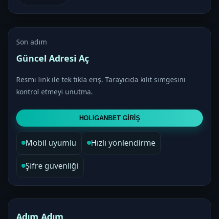
Son adım
Güncel Adresi Aç
Resmi link ile tek tıkla eriş. Tarayıcıda kilit simgesini
kontrol etmeyi unutma.
HOLIGANBET GİRİŞ
Mobil uyumlu
Hızlı yönlendirme
Şifre güvenliği
Adım Adım