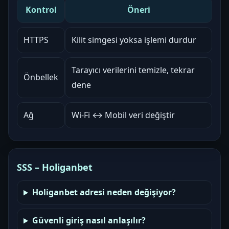
Kontrol
Öneri
HTTPS
Kilit simgesi yoksa işlemi durdur
Tarayıcı verilerini temizle, tekrar
Önbellek
dene
Ağ
Wi‑Fi ↔ Mobil veri değiştir
SSS – Holiganbet
Holiganbet adresi neden değişiyor?
Güvenli giriş nasıl anlaşılır?